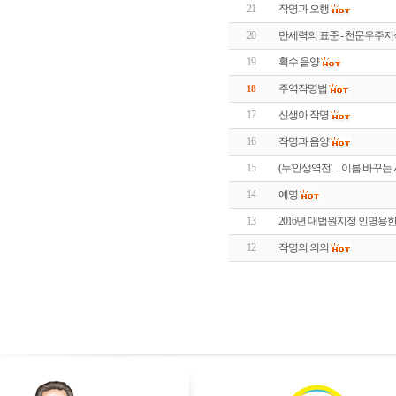
21
작명과 오행
20
만세력의 표준 - 천문우주
19
획수 음양
주역작명법
18
17
신생아 작명
16
작명과 음양
15
(누'인생역전'…이름 바꾸는 
14
예명
13
2016년 대법원지정 인명용한
12
작명의 의의