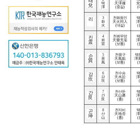
태
택
天澤履
兌
兌
澤
(
중길
)
(
3
천화동인
택
리
화
天火同人
澤
離
火
(
대길
)
(
4
천뢰무망
택
진
뢰
天雷无妄
澤
震
雷
(
보통
)
(
5
천풍구
택
손
풍
天風姤
澤
巽
風
(
보통
)
(
6
천수송
택
감
감
天水訟
澤
坎
坎
(
보통
)
(
7
천산둔
택
간
간
天山遯
澤
艮
艮
(
흉
)
(
8
천지비
택
곤
산
天地否
澤
坤
山
(
흉
)
(