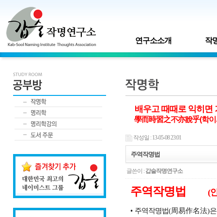
연구소소개
작명
배우고 때때로 익히면 
學而時習之不亦說乎(학이
작성일 : 13-05-08 23:01
주역작명법
글쓴이 :
갑술작명연구소
주역작명법
(
•
주역작명법
(
周易作名法
)
은