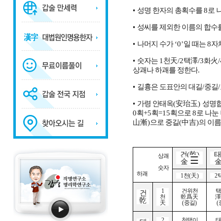
•
성명 한자의 총획수를
8
로 
•
성씨를 제외한 이름의 합수
•
나머지 수가
‘0’
일 때는
8
자
•
숫자는
1
천
天
/2
택
澤
/3
화
火
/
상괘나 하괘를 정한다
.
•
길흉은 도표안의 대길
/
중길
/
•
가령 안태옥
(
安珆玉
)
성명
0
획
+5
획
=15
획으로
8
로 나눈
山漸
)
으로 중길
(
中吉
)
의 이름
건
(
乾
)
태
상괘
☰
金
숫자
하괘
1
천
(
天
)
2
1
건위천
택
건
천
乾爲天
澤
乾
天
(
중길
)
(
2
천택이
태