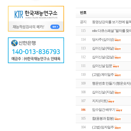
번호
공지
동영상강의를 보기전에 필독!
115
mbc 다큐스페셜 "팔자를 찾
114
당사주 (십이성)
113
십이신살 (재살)
112
십이신살 (겁살)
111
십이신살 입문
110
(고법) 계미일주
109
행운번호 만들기 (행운숫자)
108
십이신살 (지살)
107
지지 (미토)
임수일간 배우기
106
105
합(용봉과 합봉)
104
(고법) 임자일주