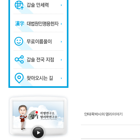
안태옥박사의 명리이야기