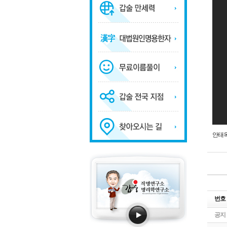
안태옥
번호
공지