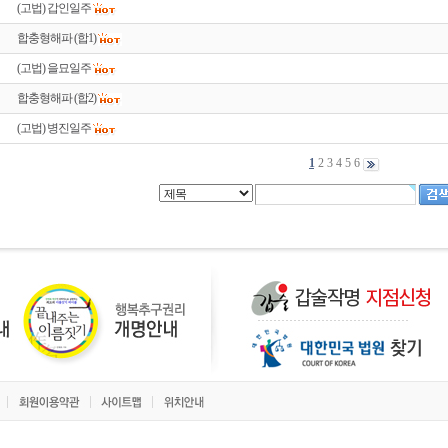
(고법) 갑인일주
합충형해파 (합1)
(고법) 을묘일주
합충형해파 (합2)
(고법) 병진일주
1
2
3
4
5
6