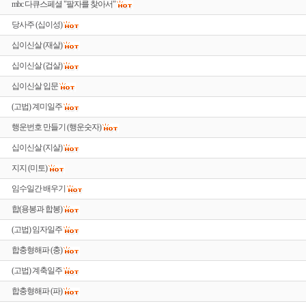
mbc 다큐스페셜 "팔자를 찾아서"
당사주 (십이성)
십이신살 (재살)
십이신살 (겁살)
십이신살 입문
(고법) 계미일주
행운번호 만들기 (행운숫자)
십이신살 (지살)
지지 (미토)
임수일간 배우기
합(용봉과 합봉)
(고법) 임자일주
합충형해파 (충)
(고법) 계축일주
합충형해파 (파)