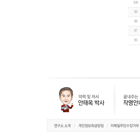
100
99
98
97
96