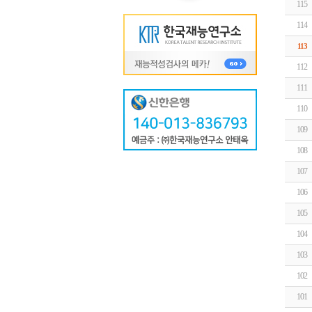
115
114
113
112
111
110
109
108
107
106
105
104
103
102
101