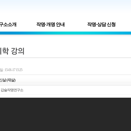
구소소개
작명·개명 안내
작명·상담 신청
: 15-01-17 15:25
살 (재살)
:
갑술작명연구소