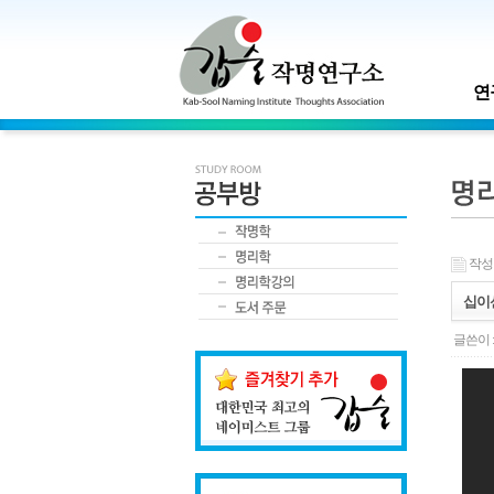
연
작성일 
십이신
글쓴이 