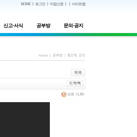
HOME
ㅣ
로그인
ㅣ
지점신청
ㅣ ㅣ
사이트맵
신고·서식
공부방
문의·공지
조회 : 11,481