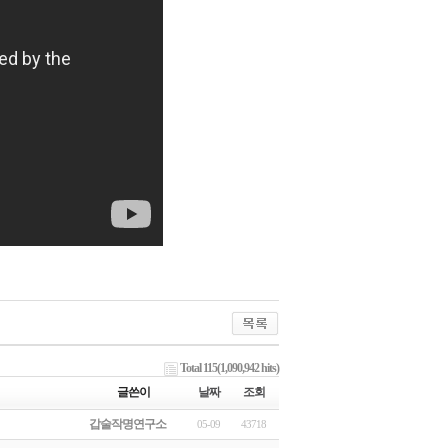
Total 115(1,090,942 hits)
글쓴이
날짜
조회
갑술작명연구소
05-09
43718