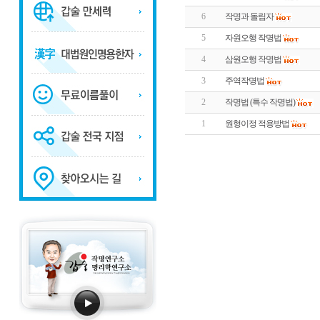
6
작명과 돌림자
5
자원오행 작명법
4
삼원오행 작명법
3
주역작명법
2
작명법 (특수 작명법)
1
원형이정 적용방법