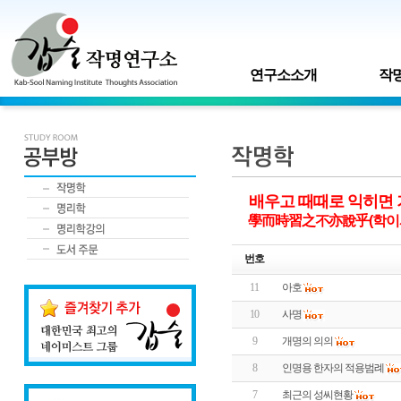
연구소소개
작명
배우고 때때로 익히면 
學而時習之不亦說乎(학이
번호
11
아호
10
사명
9
개명의 의의
8
인명용 한자의 적용범례
7
최근의 성씨현황