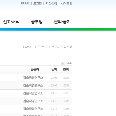
HOME
ㅣ
로그인
ㅣ
지점신청
ㅣ
사이트맵
신고·서식
공부방
문의·공지
Total 7
글쓴이
날짜
조회
갑술작명연구소
03-05
15261
갑술작명연구소
03-05
15054
갑술작명연구소
03-15
16426
갑술작명연구소
03-15
17702
갑술작명연구소
03-15
17293