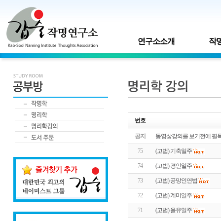
연구소소개
작명
번호
공지
동영상강의를 보기전에 필독!
75
(고법) 기축일주
74
(고법) 경인일주
73
(고법) 공망인연법
72
(고법) 계미일주
71
(고법) 을유일주