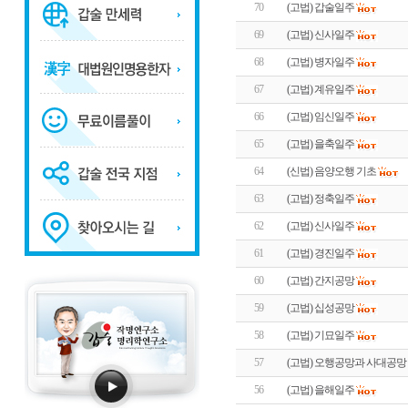
70
(고법) 갑술일주
69
(고법) 신사일주
68
(고법) 병자일주
67
(고법) 계유일주
66
(고법) 임신일주
65
(고법) 을축일주
64
(신법) 음양오행 기초
63
(고법) 정축일주
62
(고법) 신사일주
61
(고법) 경진일주
60
(고법) 간지공망
59
(고법) 십성공망
58
(고법) 기묘일주
57
(고법) 오행공망과 사대공망
56
(고법) 을해일주