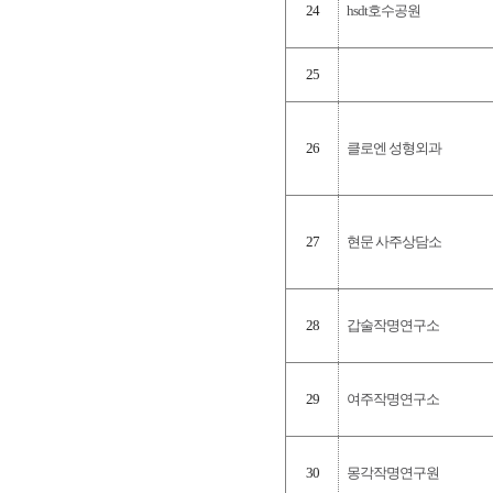
24
hsdt호수공원
25
26
클로엔 성형외과
27
현문 사주상담소
28
갑술작명연구소
29
여주작명연구소
30
몽각작명연구원