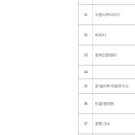
31
수현사주이야기
32
씨피시
33
운제인문명리
34
35
문 명리학 작명연구소
36
비결 원태현
37
安寧그대