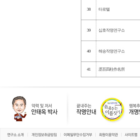
38
타로텔
39
십호작명연구소
40
해송작명연구소
41
丞百四柱作名所