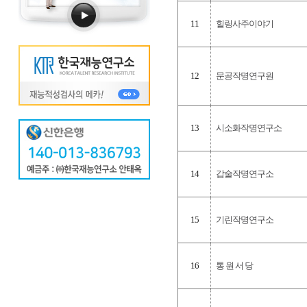
11
힐링사주이야기
12
문공작명연구원
13
시소화작명연구소
14
갑술작명연구소
15
기린작명연구소
16
통 원 서 당