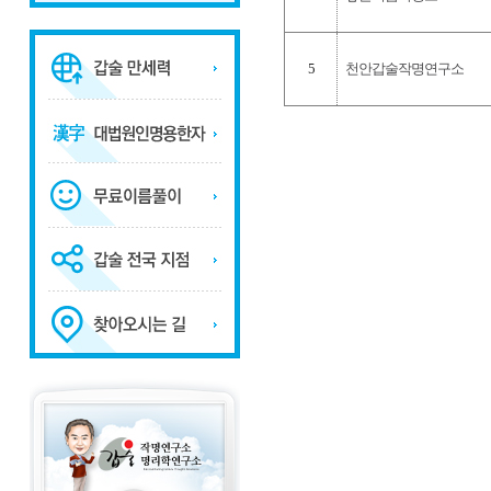
5
천안갑술작명연구소