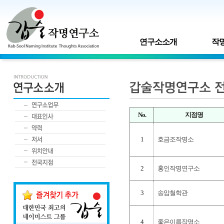
연구소소개
작명
No.
지점명
1
호금조작명소
2
홍인작명연구소
3
송암철학관
4
좋은이름작명소