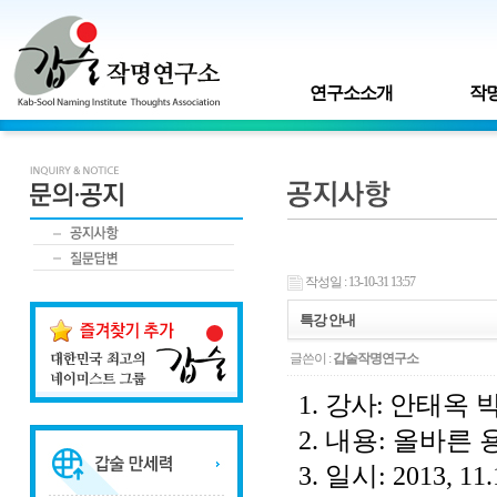
연구소소개
작명
작성일 : 13-10-31 13:57
특강 안내
글쓴이 :
갑술작명연구소
1.
강사:
안태옥 
2. 내용: 올바른
3. 일시
: 2013,