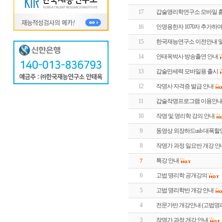
17
갑술명리학연구소 모바일 홈
16
인명용한자 1070자 추가하여
15
한국재능연구소 이전안내 및
14
안태옥박사 방송출연 안내
13
갑술만세력 모바일용 출시
12
작명사 자격증 발급 안내
11
갑술작명프로그램 이용안
10
작명 및 명리학 강의 안내
9
동영상 외장하드usb 대폭
8
작명가 과정 일요반 개강 안
특강 안내
7
6
고법 명리학 공개강의
5
고법 명리학반 개강 안내
4
전문가반 개강안내 (고법명
3
작명가 과정 개강 안내