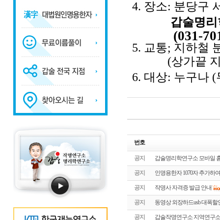
4. 장소: 분당구 
갑술명리학연
(
031-70
5. 교통; 지하철
(상가끝 지점
6. 대상: 누구나 
번호
공지
갑술명리학연구소 모바일 홈
공지
인명용한자 1070자 추가하여
공지
작명사 자격증 발급 안내
공지
동영상 외장하드usb 대폭
공지
갑술작명연구소 지역연구소