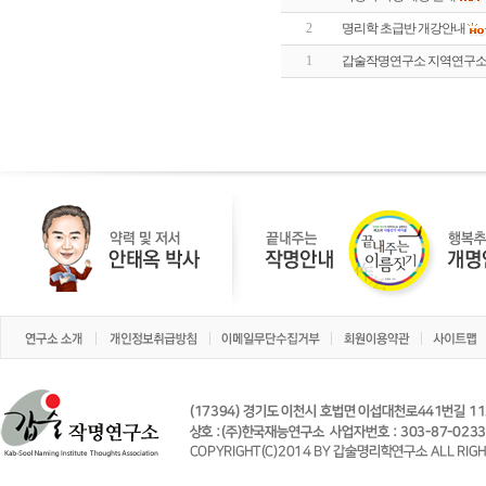
2
명리학 초급반 개강안내
1
갑술작명연구소 지역연구소