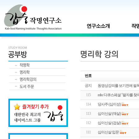
연구소소개
작명
번호
공지
동영상강의를 보기전에 필독!
115
mbc 다큐스페셜 "팔자를 찾
114
당사주 (십이성)
113
십이신살 (재살)
112
십이신살 (겁살)
111
십이신살 입문