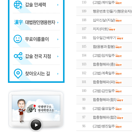
110
(고법) 계미일주
109
행운번호 만들기 (행운숫자)
108
십이신살 (지살)
107
지지 (미토)
106
임수일간 배우기
105
합(용봉과 합봉)
104
(고법) 임자일주
103
합충형해파 (충)
102
(고법) 계축일주
101
합충형해파 (파)
100
(고법) 갑인일주
99
합충형해파 (합1)
98
(고법) 을묘일주
97
합충형해파 (합2)
96
(고법) 병진일주