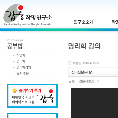
연구소소개
작명
작성일 : 15-01-17 15:25
십이신살 (재살)
글쓴이 :
갑술작명연구소