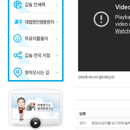
안태옥 박사의 명리학강의
번호
공지
동영상강의를 보기전에 필독!