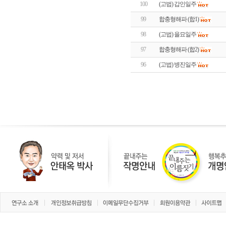
100
(고법) 갑인일주
99
합충형해파 (합1)
98
(고법) 을묘일주
97
합충형해파 (합2)
96
(고법) 병진일주