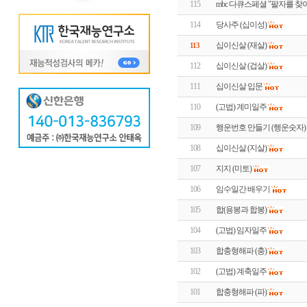
115
mbc 다큐스페셜 "팔자를 찾
114
당사주 (십이성)
십이신살 (재살)
113
112
십이신살 (겁살)
111
십이신살 입문
110
(고법) 계미일주
109
행운번호 만들기 (행운숫자)
108
십이신살 (지살)
107
지지 (미토)
106
임수일간 배우기
105
합(용봉과 합봉)
104
(고법) 임자일주
103
합충형해파 (충)
102
(고법) 계축일주
101
합충형해파 (파)