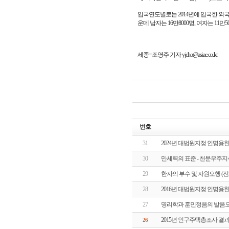
입국연도별로는 2014년에 입국한 외국인이 
운데 남자는 16만8000명, 여자는 11만
세종=조영주 기자
yjcho
@
asiae
.
co
.
kr
번호
31
2024년 대법원지정 인명용한
30
만세력의 표준 - 천문우주
29
한자의 부수 및 자원오행 (전
28
2016년 대법원지정 인명용한
27
명리학과 훈민정음의 발음오
2015년 인구주택총조사 결과 
26