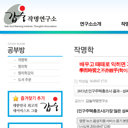
연구소소개
작명
배우고 때때로 익히면 
學而時習之不亦說乎(학이
작성일 : 16-09-07 17:33
2015년 인구주택총조사 결과 -- 
글쓴이 :
갑술작명연구소
[인구주택총조사]가장 많은 성씨는
영문 뉴스 음성지원 서비스 듣기
본
기사입력
2016-09-07 12:00