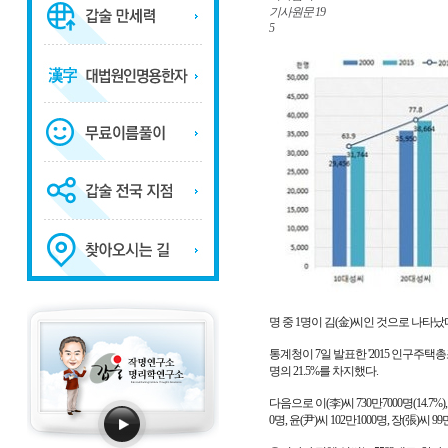
기사원문
19
5
명 중 1명이 김(金)씨인 것으로 나타났
통계청이 7일 발표한 '2015 인구주택총
명의 21.5%를 차지했다.
다음으로 이(李)씨 730만7000명(14.7%), 
0명, 윤(尹)씨 102만1000명, 장(張)씨 