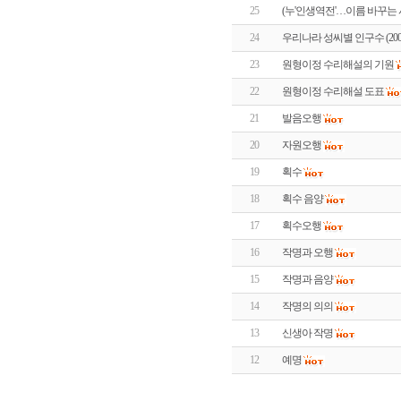
25
(누'인생역전'…이름 바꾸는 
24
우리나라 성씨별 인구수 (20
23
원형이정 수리해설의 기원
22
원형이정 수리해설 도표
21
발음오행
20
자원오행
19
획수
18
획수 음양
17
획수오행
16
작명과 오행
15
작명과 음양
14
작명의 의의
13
신생아 작명
12
예명