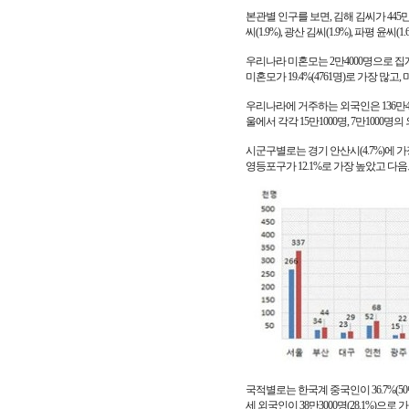
본관별 인구를 보면, 김해 김씨가 445만7000
씨(1.9%), 광산 김씨(1.9%), 파평 윤씨(
우리나라 미혼모는 2만4000명으로 집계됐
미혼모가 19.4%(4761명)로 가장 많고, 
우리나라에 거주하는 외국인은 136만400
울에서 각각 15만1000명, 7만1000명의
시군구별로는 경기 안산시(4.7%)에 가
영등포구가 12.1%로 가장 높았고 다음으
국적별로는 한국계 중국인이 36.7%(50만1
세 외국인이 38만3000명(28.1%)으로 